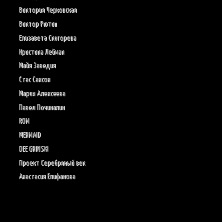
Виктория Черковская
Виктор Рютин
Елизавета Скогорева
Кристина Лейман
Майя Заведия
Стас Саксон
Мария Алексеева
Павел Починалин
ROM
MERMAID
DEE GRINSKI
Проект Серебряный век
Анастасия Епифанова